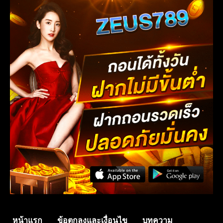
หน้าแรก
ข้อตกลงและเงื่อนไข
บทความ