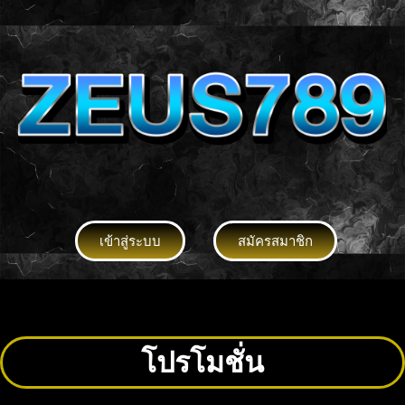
เข้าสู่ระบบ
สมัครสมาชิก
โปรโมชั่น